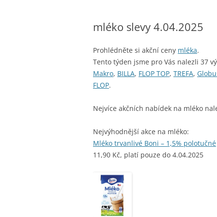
mléko slevy 4.04.2025
Prohlédněte si akční ceny
mléka
.
Tento týden jsme pro Vás nalezli 37 v
Makro
,
BILLA
,
FLOP TOP
,
TREFA
,
Globu
FLOP
.
Nejvíce akčních nabídek na mléko nal
Nejvýhodnější akce na mléko:
Mléko trvanlivé Boni – 1,5% polotučné
11,90 Kč, platí pouze do 4.04.2025