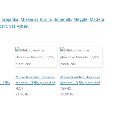
,
Krajanka
,
Mlékárna Kunín
,
Bohemilk
,
Meggle
,
Madeta
,
bert
,
Váš Výběr
.
Mléko trvanlivé Jihočeské
Mléko trvanlivé Jihočeské
– 1,5%
Madeta – 3,5% plnotučné
Madeta – 3,5% plnotučné
FLOP
TERNO
21,90 Kč
18,90 Kč