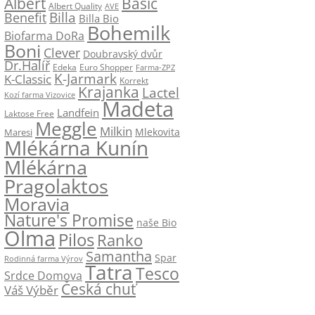
Albert
Basic
Albert Quality
AVE
Billa
Benefit
Billa Bio
Bohemilk
Biofarma DoRa
Boni
Clever
Doubravský dvůr
Dr.Halíř
Edeka
Euro Shopper
Farma-ZPZ
K-Jarmark
K-Classic
Korrekt
Krajanka
Lactel
Kozí farma Vizovice
Madeta
Landfein
Laktose Free
Meggle
Milkin
Mlekovita
Maresi
Mlékárna Kunín
Mlékárna
Pragolaktos
Moravia
Nature's Promise
naše Bio
Olma
Pilos
Ranko
Samantha
Spar
Rodinná farma Výrov
Tatra
Tesco
Srdce Domova
Česká chuť
Váš Výběr