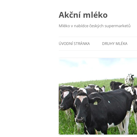
Přejít
k
obsahu
Akční mléko
webu
Mléko v nabídce českých supermarketů
ÚVODNÍ STRÁNKA
DRUHY MLÉKA