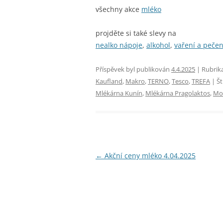
všechny akce
mléko
projděte si také slevy na
nealko nápoje
,
alkohol
,
vaření a pečen
Příspěvek byl publikován
4.4.2025
| Rubrik
Kaufland
,
Makro
,
TERNO
,
Tesco
,
TREFA
| Št
Mlékárna Kunín
,
Mlékárna Pragolaktos
,
Mo
Navigace
←
Akční ceny mléko 4.04.2025
pro
příspěvky