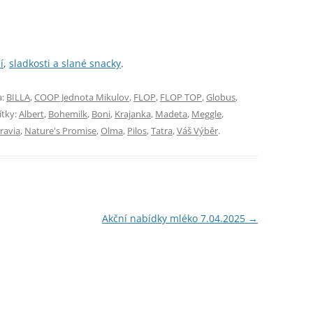
í
,
sladkosti a slané snacky
.
a:
BILLA
,
COOP Jednota Mikulov
,
FLOP
,
FLOP TOP
,
Globus
,
ítky:
Albert
,
Bohemilk
,
Boni
,
Krajanka
,
Madeta
,
Meggle
,
ravia
,
Nature's Promise
,
Olma
,
Pilos
,
Tatra
,
Váš Výběr
.
Akční nabídky mléko 7.04.2025
→