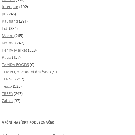
Interspar
(192)
JIP
(245)
Kaufland
(291)
Lidl
(334)
Makro
(265)
Norma
(247)
Penny Market
(553)
Ratio
(127)
TAMDA FOODS
(6)
TEMPO, obchodní družstvo
(91)
TERNO
(217)
Tesco
(525)
TREFA
(247)
Žabka
(37)
AKČNÍ NABÍDKY PODLE ZNAČEK