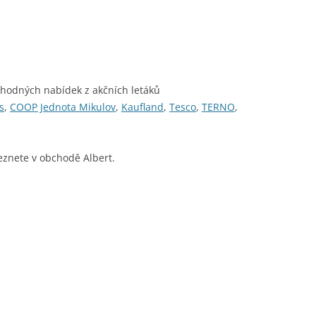
ýhodných nabídek z akčních letáků
s
,
COOP Jednota Mikulov
,
Kaufland
,
Tesco
,
TERNO
,
eznete v obchodě Albert.