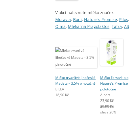
V akci naleznete mléko značek:
Moravia
,
Boni
,
Nature’s Promise
,
Pilos
Olma
,
Mlékárna Pragolaktos
,
Tatra
,
Al
Mléko trvanlivé Jihočeské
Mléko čerstvé bio
Madeta – 3,5% plnotučné
Nature’s Promise 
BILLA
polotučné
18,90 Kč
Albert
23,90 Kč
29,90 Kč
sleva 20%