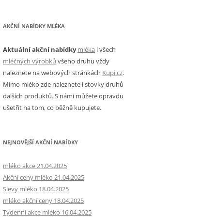
AKČNÍ NABÍDKY MLÉKA
Aktuální akční nabídky
mléka
i všech
mléčných výrobků
všeho druhu vždy
naleznete na webových stránkách
Kupi.cz
.
Mimo mléko zde naleznete i stovky druhů
dalších produktů. S námi můžete opravdu
ušetřit na tom, co běžně kupujete.
NEJNOVĚJŠÍ AKČNÍ NABÍDKY
mléko akce 21.04.2025
Akční ceny mléko 21.04.2025
Slevy mléko 18.04.2025
mléko akční ceny 18.04.2025
Týdenní akce mléko 16.04.2025