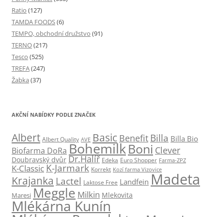
Ratio
(127)
TAMDA FOODS
(6)
TEMPO, obchodní družstvo
(91)
TERNO
(217)
Tesco
(525)
TREFA
(247)
Žabka
(37)
AKČNÍ NABÍDKY PODLE ZNAČEK
Albert
Basic
Billa
Benefit
Billa Bio
Albert Quality
AVE
Bohemilk
Boni
Clever
Biofarma DoRa
Dr.Halíř
Doubravský dvůr
Edeka
Euro Shopper
Farma-ZPZ
K-Jarmark
K-Classic
Korrekt
Kozí farma Vizovice
Madeta
Krajanka
Lactel
Landfein
Laktose Free
Meggle
Milkin
Mlekovita
Maresi
Mlékárna Kunín