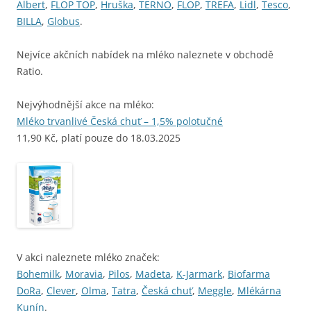
Albert
,
FLOP TOP
,
Hruška
,
TERNO
,
FLOP
,
TREFA
,
Lidl
,
Tesco
,
BILLA
,
Globus
.
Nejvíce akčních nabídek na mléko naleznete v obchodě
Ratio.
Nejvýhodnější akce na mléko:
Mléko trvanlivé Česká chuť – 1,5% polotučné
11,90 Kč, platí pouze do 18.03.2025
V akci naleznete mléko značek:
Bohemilk
,
Moravia
,
Pilos
,
Madeta
,
K-Jarmark
,
Biofarma
DoRa
,
Clever
,
Olma
,
Tatra
,
Česká chuť
,
Meggle
,
Mlékárna
Kunín
.