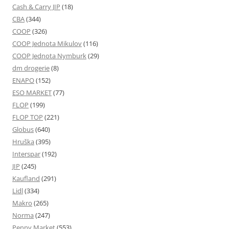
Cash & Carry JIP
(18)
CBA
(344)
COOP
(326)
COOP Jednota Mikulov
(116)
COOP Jednota Nymburk
(29)
dm drogerie
(8)
ENAPO
(152)
ESO MARKET
(77)
FLOP
(199)
FLOP TOP
(221)
Globus
(640)
Hruška
(395)
Interspar
(192)
JIP
(245)
Kaufland
(291)
Lidl
(334)
Makro
(265)
Norma
(247)
Penny Market
(553)