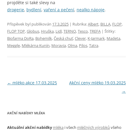
projděte si také slevy na
drogerie
,
bydlení
,
vaření a pečení
,
nealko nápoje
.
Příspěvek byl publikován
17.3.2025
| Rubrika:
Albert
,
BILLA
,
FLOP
,
FLOP TOP
,
Globus
,
Hruška
,
Lidl
,
TERNO
,
Tesco
,
TREFA
| Štítky:
Biofarma DoRa
,
Bohemilk
,
Česká chuť
,
Clever
,
K-Jarmark
,
Madeta
,
Meggle
,
Mlékárna Kunín
,
Moravia
,
Olma
,
Pilos
,
Tatra
.
Navigace
←
mléko akce 17.03.2025
Akční ceny mléko 19.03.2025
pro
→
příspěvky
AKČNÍ NABÍDKY MLÉKA
Aktuální akční nabídky
mléka
i všech
mléčných výrobků
všeho