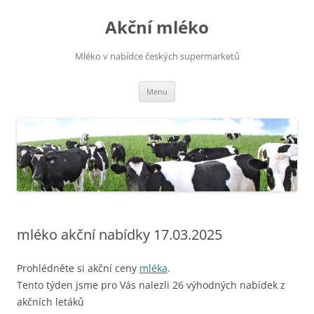
Přejít
k
Akční mléko
obsahu
webu
Mléko v nabídce českých supermarketů
Menu
mléko akční nabídky 17.03.2025
Prohlédněte si akční ceny
mléka
.
Tento týden jsme pro Vás nalezli 26 výhodných nabídek z
akčních letáků