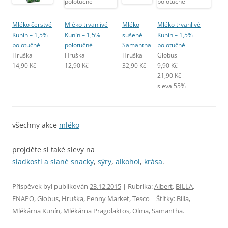
Mléko čerstvé
Mléko trvanlivé
Mléko
Mléko trvanlivé
Kunín – 1,5%
Kunín – 1,5%
sušené
Kunín – 1,5%
polotučné
polotučné
Samantha
polotučné
Hruška
Hruška
Hruška
Globus
14,90 Kč
12,90 Kč
32,90 Kč
9,90 Kč
21,90 Kč
sleva 55%
všechny akce
mléko
projděte si také slevy na
sladkosti a slané snacky
,
sýry
,
alkohol
,
krása
.
Příspěvek byl publikován
23.12.2015
| Rubrika:
Albert
,
BILLA
,
ENAPO
,
Globus
,
Hruška
,
Penny Market
,
Tesco
| Štítky:
Billa
,
Mlékárna Kunín
,
Mlékárna Pragolaktos
,
Olma
,
Samantha
.