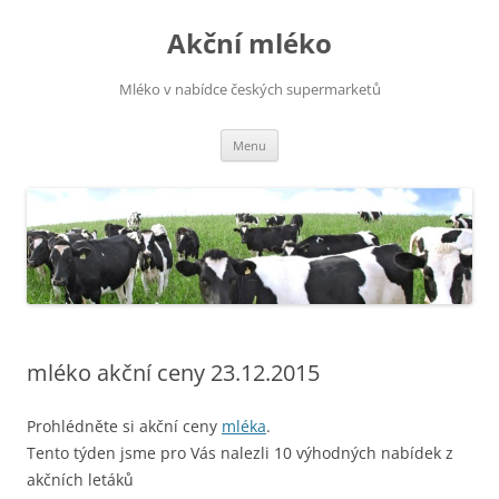
Přejít
k
Akční mléko
obsahu
webu
Mléko v nabídce českých supermarketů
Menu
mléko akční ceny 23.12.2015
Prohlédněte si akční ceny
mléka
.
Tento týden jsme pro Vás nalezli 10 výhodných nabídek z
akčních letáků