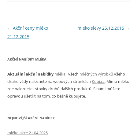
Navigace
←
Akční ceny mléko
mléko slevy 25.12.2015
→
pro
21.12.2015
příspěvky
AKČNÍ NABÍDKY MLÉKA
Aktuální akční nabídky
mléka
i všech
mléčných výrobků
všeho
druhu vždy naleznete na webových stránkách
Kupi.cz
. Mimo mléko
zde naleznete i stovky druhů dalších produktů. S námi můžete
opravdu ušetřit na tom, co běžně kupujete.
NEJNOVĚJŠÍ AKČNÍ NABÍDKY
mléko akce 21.04.2025