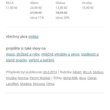
BILLA
Albert
Globus
Hruška
11,90 Kč
24,90 Kč
13,90 Kč
15,90 Kč
27,90 Kč
18,90 Kč
sleva 11%
sleva 26%
všechny akce
mléko
projděte si také slevy na
maso, drůbež a ryby
,
mléčné výrobky a vejce
,
sladkosti a
slané snacky
,
vaření a pečení
.
Příspěvek byl publikován
20.2.2013
| Rubrika:
Albert
,
BILLA
,
Globus
,
Hruška
,
Norma
,
Penny Market
| Štítky:
Bohe Milk
,
Boni
,
Clever
,
Landfein
,
Madeta
,
Moravia
,
Olma
.