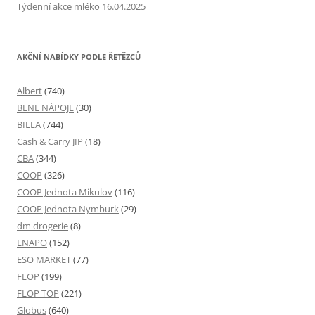
Týdenní akce mléko 16.04.2025
AKČNÍ NABÍDKY PODLE ŘETĚZCŮ
Albert
(740)
BENE NÁPOJE
(30)
BILLA
(744)
Cash & Carry JIP
(18)
CBA
(344)
COOP
(326)
COOP Jednota Mikulov
(116)
COOP Jednota Nymburk
(29)
dm drogerie
(8)
ENAPO
(152)
ESO MARKET
(77)
FLOP
(199)
FLOP TOP
(221)
Globus
(640)