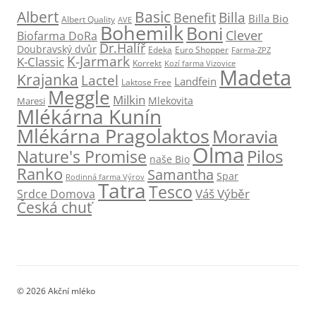
Albert
Basic
Billa
Benefit
Billa Bio
Albert Quality
AVE
Bohemilk
Boni
Clever
Biofarma DoRa
Dr.Halíř
Doubravský dvůr
Edeka
Euro Shopper
Farma-ZPZ
K-Jarmark
K-Classic
Korrekt
Kozí farma Vizovice
Madeta
Krajanka
Lactel
Landfein
Laktose Free
Meggle
Milkin
Mlekovita
Maresi
Mlékárna Kunín
Mlékárna Pragolaktos
Moravia
Olma
Pilos
Nature's Promise
naše Bio
Ranko
Samantha
Spar
Rodinná farma Výrov
Tatra
Tesco
Váš Výběr
Srdce Domova
Česká chuť
© 2026 Akční mléko