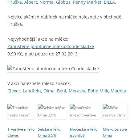
Hruška
,
Albert
,
Norma
,
Globus
,
Penny Market
,
BILLA
.
Nejvíce akčních nabídek na mléko naleznete v obchodě
Hruška.
Nejvýhodnější akce na mléko:
Zahuštěné plnotučné mléko Condé sladké
9,90 Kč, platí pouze do 27.02.2013
V akci naleznete mléko značek:
Clever
,
Landfein
,
Olma
,
Boni
,
Moravia
,
Bohe Milk
,
Madeta
.
Trvanlivé mléko
Selské mléko
Jihočeské mléko
Mléko čerstvé
Clever
Olma 3,5%
trvanlivé
Olma