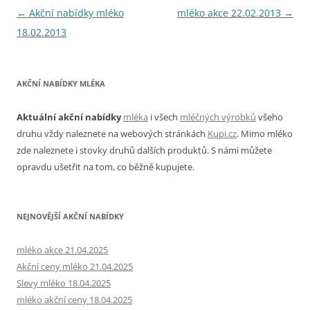
Navigace
←
Akční nabídky mléko
mléko akce 22.02.2013
→
pro
18.02.2013
příspěvky
AKČNÍ NABÍDKY MLÉKA
Aktuální akční nabídky
mléka
i všech
mléčných výrobků
všeho
druhu vždy naleznete na webových stránkách
Kupi.cz
. Mimo mléko
zde naleznete i stovky druhů dalších produktů. S námi můžete
opravdu ušetřit na tom, co běžně kupujete.
NEJNOVĚJŠÍ AKČNÍ NABÍDKY
mléko akce 21.04.2025
Akční ceny mléko 21.04.2025
Slevy mléko 18.04.2025
mléko akční ceny 18.04.2025