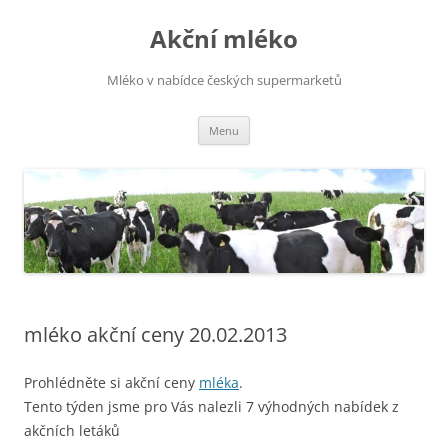
Přejít
k
Akční mléko
obsahu
webu
Mléko v nabídce českých supermarketů
Menu
mléko akční ceny 20.02.2013
Prohlédněte si akční ceny
mléka
.
Tento týden jsme pro Vás nalezli 7 výhodných nabídek z
akčních letáků