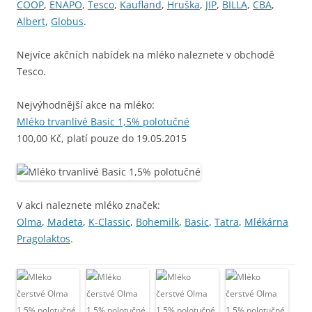
COOP
,
ENAPO
,
Tesco
,
Kaufland
,
Hruška
,
JIP
,
BILLA
,
CBA
,
Albert
,
Globus
.
Nejvíce akčních nabídek na mléko naleznete v obchodě
Tesco.
Nejvýhodnější akce na mléko:
Mléko trvanlivé Basic 1,5% polotučné
100,00 Kč, platí pouze do 19.05.2015
V akci naleznete mléko značek:
Olma
,
Madeta
,
K-Classic
,
Bohemilk
,
Basic
,
Tatra
,
Mlékárna
Pragolaktos
.