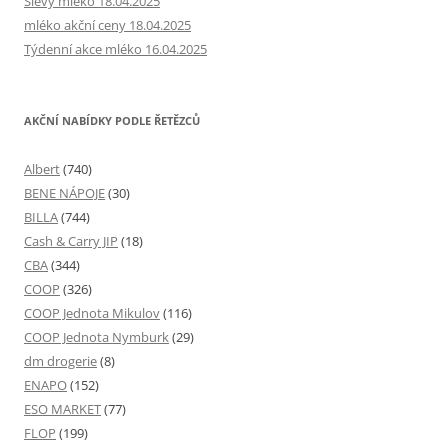
Slevy mléko 18.04.2025
mléko akční ceny 18.04.2025
Týdenní akce mléko 16.04.2025
AKČNÍ NABÍDKY PODLE ŘETĚZCŮ
Albert
(740)
BENE NÁPOJE
(30)
BILLA
(744)
Cash & Carry JIP
(18)
CBA
(344)
COOP
(326)
COOP Jednota Mikulov
(116)
COOP Jednota Nymburk
(29)
dm drogerie
(8)
ENAPO
(152)
ESO MARKET
(77)
FLOP
(199)