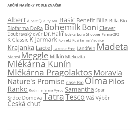
AKČNÍ NABÍDKY PODLE ZNAČEK
Albert
Basic
Billa
Benefit
Billa Bio
Albert Quality
AVE
Bohemilk
Boni
Clever
Biofarma DoRa
Dr.Halíř
Doubravský dvůr
Edeka
Euro Shopper
Farma-ZPZ
K-Jarmark
K-Classic
Korrekt
Kozí farma Vizovice
Madeta
Krajanka
Lactel
Landfein
Laktose Free
Meggle
Milkin
Mlekovita
Maresi
Mlékárna Kunín
Mlékárna Pragolaktos
Moravia
Olma
Pilos
Nature's Promise
naše Bio
Ranko
Samantha
Spar
Rodinná farma Výrov
Tatra
Tesco
Váš Výběr
Srdce Domova
Česká chuť