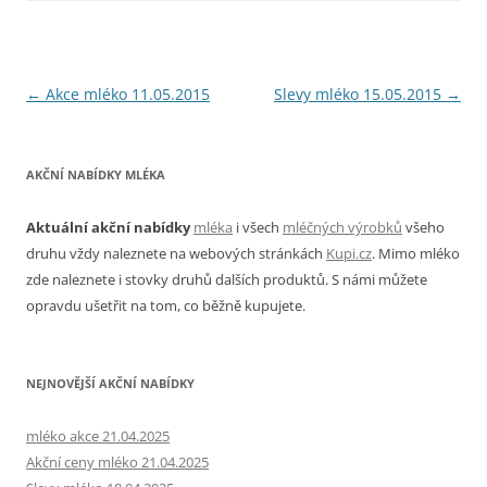
Navigace
←
Akce mléko 11.05.2015
Slevy mléko 15.05.2015
→
pro
příspěvky
AKČNÍ NABÍDKY MLÉKA
Aktuální akční nabídky
mléka
i všech
mléčných výrobků
všeho
druhu vždy naleznete na webových stránkách
Kupi.cz
. Mimo mléko
zde naleznete i stovky druhů dalších produktů. S námi můžete
opravdu ušetřit na tom, co běžně kupujete.
NEJNOVĚJŠÍ AKČNÍ NABÍDKY
mléko akce 21.04.2025
Akční ceny mléko 21.04.2025