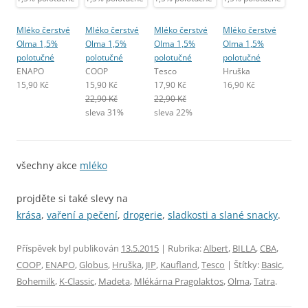
Mléko čerstvé
Mléko čerstvé
Mléko čerstvé
Mléko čerstvé
Olma 1,5%
Olma 1,5%
Olma 1,5%
Olma 1,5%
polotučné
polotučné
polotučné
polotučné
ENAPO
COOP
Tesco
Hruška
15,90 Kč
15,90 Kč
17,90 Kč
16,90 Kč
22,90 Kč
22,90 Kč
sleva 31%
sleva 22%
všechny akce
mléko
projděte si také slevy na
krása
,
vaření a pečení
,
drogerie
,
sladkosti a slané snacky
.
Příspěvek byl publikován
13.5.2015
| Rubrika:
Albert
,
BILLA
,
CBA
,
COOP
,
ENAPO
,
Globus
,
Hruška
,
JIP
,
Kaufland
,
Tesco
| Štítky:
Basic
,
Bohemilk
,
K-Classic
,
Madeta
,
Mlékárna Pragolaktos
,
Olma
,
Tatra
.