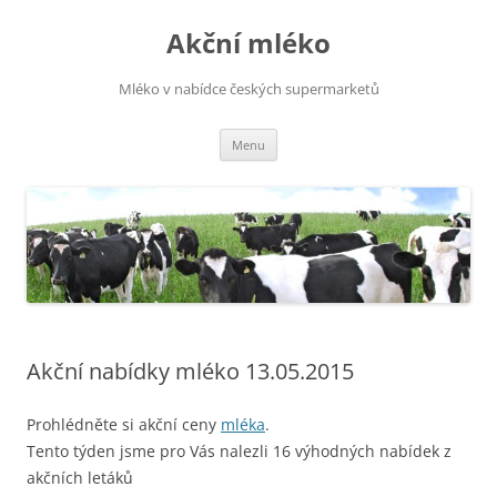
Přejít
k
Akční mléko
obsahu
webu
Mléko v nabídce českých supermarketů
Menu
Akční nabídky mléko 13.05.2015
Prohlédněte si akční ceny
mléka
.
Tento týden jsme pro Vás nalezli 16 výhodných nabídek z
akčních letáků